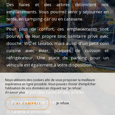
Des haies et des arbres délimitent nos
emplacements. Vous pourrez venir y séjourner en
tente, en camping-car ou en caravane.
Pour plus de confort, ces emplacements sont
pourvus de leur propre bloc sanitaire privé avec
douche, WC et lavabo, mais aussi d’un petit coin
cuisine avec évier, plaques de cuisson et
réfrigérateur. Une place de parking pour un
véhicule est également à votre disposition.
Nous utilisons des cookies afin de vous proposer la meilleure
Ombragé
expérience en ligne possible. Vous pouvez choisir d’empêcher
l’utilisation de vos données en cliquant sur 'Je refuse'.
Délimité par des haies et des arbres
En savoir plus
Borne électrique 16 ampères
Je refuse
J’AI COMPRIS
Laverie à proximité