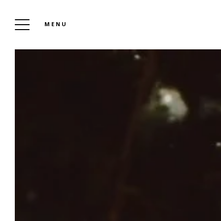
MENU
LE
PRÉ
L
FAMIL
NOS
À L
AVI