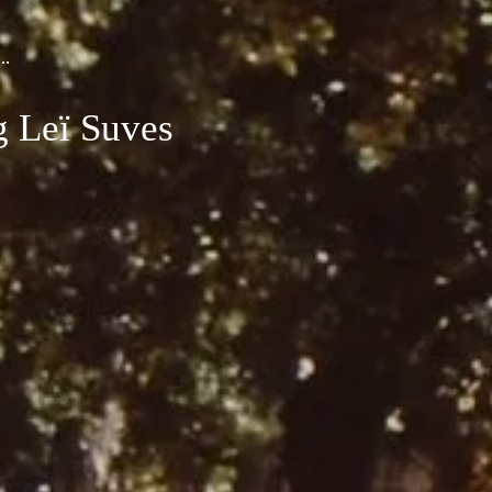
 …
 Leï Suves