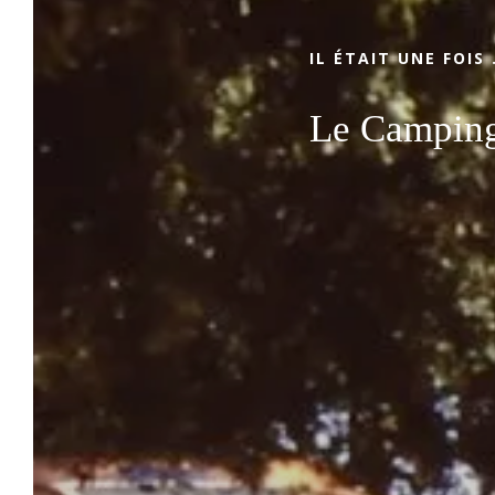
amusantes, notre camping à Roquebrune-
sur-Argens, répondra à toutes vos attentes
IL ÉTAIT UNE FOIS
!
Le Camping