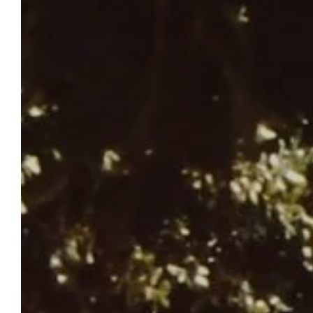
CAMPING LEÏ SUVES
Réserver
En famille, entre amis ou en couple, entre
la Provence authentique et la Côte d’Azur,
venez profiter de la situation privilégiée,
des prestations 4 étoiles, des
emplacements tout confort et de la
douceur de vivre du Camping Leï Suves.
Que vous préfériez des séjours détente en
nature ou des escales sportives et