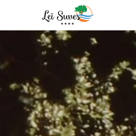
 CAMPING
SENTATION
’HISTOIRE ET LA
LE
 SERVICES
A UNE
S