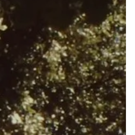
Départ
Départ
R