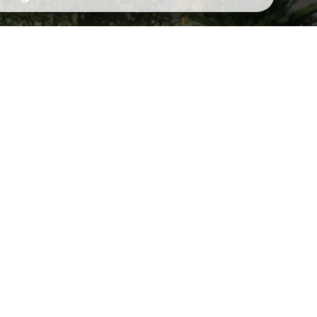
très agréable, bien arboré, très calme
e époque de l'année. Bungalow en très
.Seul petit hic, c'est le bruit de fond de
toroute A8 qui se trouve à environ
s cela n'empêche pas de dormir, ni d'y
passer un séjour agréable.
PHILLIPE C.