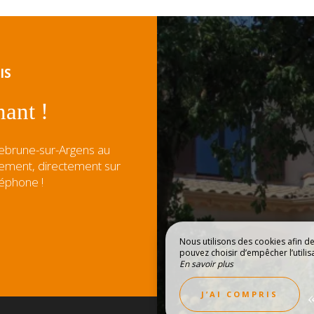
IS
ant !
uebrune-sur-Argens au
acement, directement sur
léphone !
Nous utilisons des cookies afin d
pouvez choisir d’empêcher l’utilis
En savoir plus
OUVRIR LA RÉGION
« 
J’AI COMPRIS