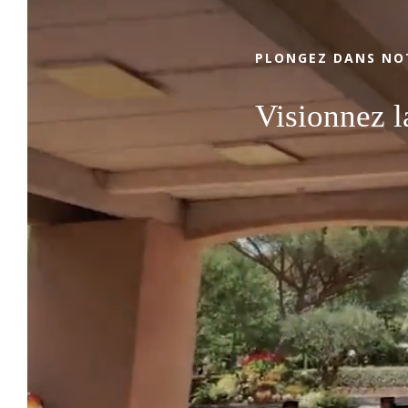
la Provence authentique et la Côte d’Azur,
venez profiter de la situation privilégiée,
PLONGEZ DANS NO
des prestations 4 étoiles, des
emplacements tout confort et de la
Visionnez l
douceur de vivre du Camping Leï Suves.
Que vous préfériez des séjours détente en
nature ou des escales sportives et
amusantes, notre camping à Roquebrune-
sur-Argens, répondra à toutes vos attentes
!
LE 
ACCUEIL