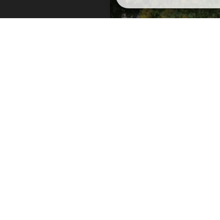
Camping 
SUIVEZ NOUS
à cett
bon état
l'au
1km.Mai
oo.fr
03