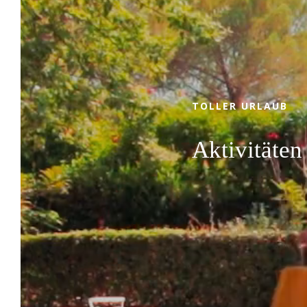
Kommen Sie mit Familie, Freunden oder
zu zweit zwischen der authentischen
Provence und der Côte d'Azur und
genießen Sie die privilegierte Lage, den 4-
Sterne-Service, die komfortablen
TOLLER URLAUB
Stellplätze und den entspannten
Lebensstil von Camping Leï Suves. Egal, ob
Aktivitäten
Sie erholsame Aufenthalte in der Natur
oder sportliche und unterhaltsame
Zwischenstopps bevorzugen, unser
Campingplatz in Roquebrune-sur-Argens
wird all Ihre Erwartungen erfüllen!