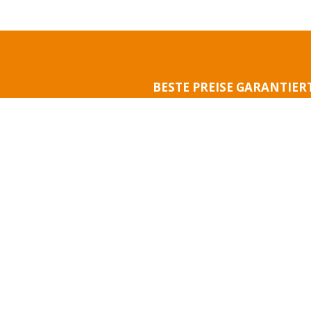
ENT
REG
BESTE PREISE GARANTIER
Buchen Sie Jetzt 
Um sicherzugehen, dass Sie Ihren Traumaufenthalt i
zum besten Preis erhalten, buchen Sie Ihre Mietunterku
direkt auf der Website von Camping Leï Suves 
BUCHEN