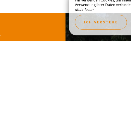
Wir verwenden Cookies, um Ihnen 
DECKEN SIE DIE
Verwendung Ihrer Daten verhindern,
Mehr lesen
ION
GALERIE & VI
ICH VERSTEHE
T
!
n Roquebrune-sur-Argens
nft oder Ihren Stellplatz
oder per Telefon!