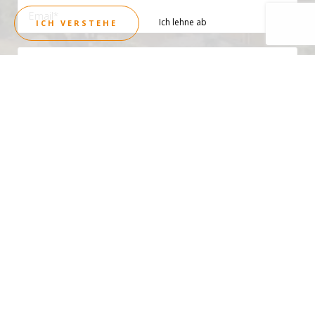
Ich lehne ab
ICH VERSTEHE
Durch Ausfüllen dieses Formulars erklären Sie sich damit einverstanden, diese
Informationen unserer Einrichtung zur Verfügung zu stellen. Sie haben das
Recht, auf Ihre persönlichen Daten zuzugreifen, diese zu ändern, zu
korrigieren und zu löschen. Sie haben das Recht, sich auf der Einspruchsliste
für Telefonwerbung zu registrieren. Um sie auszuüben, kontaktieren Sie uns
bitte.
SENDEN