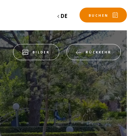
DE
BUCHEN
BILDER
RÜCKKEHR
Abfahrt
Abfahrt