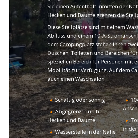
Sterne-Service, die komfortablen
Sie einen Aufenthalt inmitten der Na
CAM
WILLKOMMEN
Stellplätze und den entspannten
Hecken und Bäume grenzen die Stell
Lebensstil von Camping Leï Suves. Egal, ob
Diese Stellplätze sind mit einem Was
Sie erholsame Aufenthalte in der Natur
Abfluss und einem 10-A-Stromanschlu
oder sportliche und unterhaltsame
dem Campingplatz stehen Ihnen zwei
Zwischenstopps bevorzugen, unser
Duschen, Toiletten und Bereichen fü
Campingplatz in Roquebrune-sur-Argens
speziellen Bereich für Personen mit 
wird all Ihre Erwartungen erfüllen!
Mobilität zur Verfügung. Auf dem Ca
auch einen Waschsalon.
Schattig oder sonnig
10A
Ansch
Abgegrenzt durch
Hecken und Bäume
To
in de
Wasserstelle in der Nähe