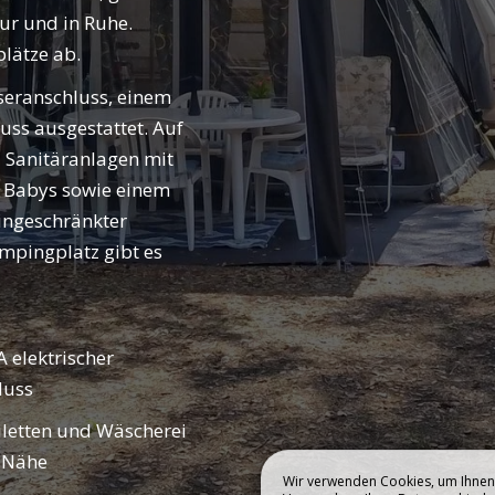
BUCHEN
tur und in Ruhe.
PING
BLEIBEN
plätze ab.
seranschluss, einem
ss ausgestattet. Auf
 Sanitäranlagen mit
r Babys sowie einem
eingeschränkter
mpingplatz gibt es
 elektrischer
luss
iletten und Wäscherei
r Nähe
Wir verwenden Cookies, um Ihnen 