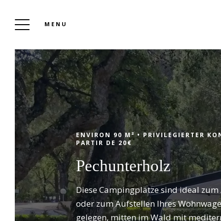
MENU
CAMPINGPLATZ LEI SUVES
Buchen
ENVIRON 90 M² •
PRIVILEGIERTER KO
PARTIR DE 20€
Pechunterholz
Kommen Sie mit Familie, Freunden oder
zu zweit zwischen der authentischen
Diese Campingplätze sind ideal zum A
Provence und der Côte d'Azur und
oder zum Aufstellen Ihres Wohnwage
genießen Sie die privilegierte Lage, den 4-
gelegen, mitten im Wald mit mediter