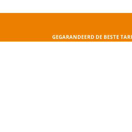
ONT
GEGARANDEERD DE BESTE TAR
Boek Nu !
Om er zeker van te zijn dat u uw droomverblijf in Roq
de beste prijs krijgt, boekt u uw huuraccommodat
rechtstreeks op de website van Camping Leï Suve
BOEK