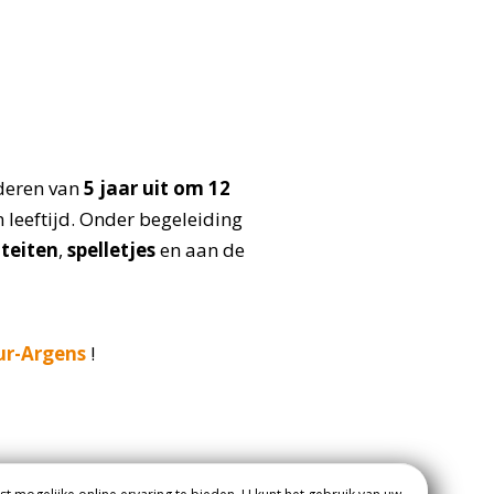
nderen van
5 jaar uit om 12
leeftijd. Onder begeleiding
teiten
,
spelletjes
en aan de
ur-Argens
!