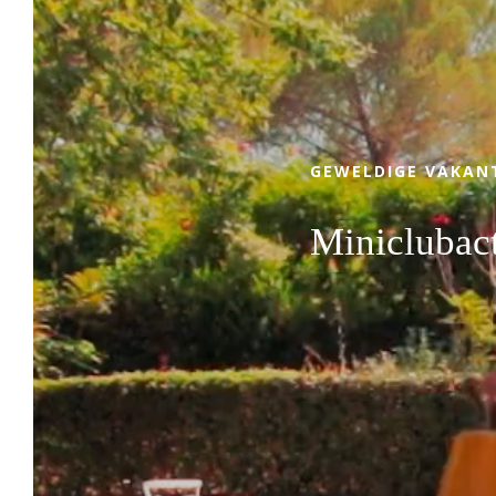
Kom met familie, vrienden of als koppel
tussen de authentieke Provence en de Côte
d'Azur genieten van de bevoorrechte
locatie, 4-sterrenservice, comfortabele
staanplaatsen en de ontspannen
GEWELDIGE VAKAN
levensstijl van Camping Leï Suves. Of u nu
houdt van een ontspannend verblijf in de
Miniclubact
natuur of van sportieve en leuke
tussenstops, onze camping in
Roquebrune-sur-Argens zal aan al uw
verwachtingen voldoen!