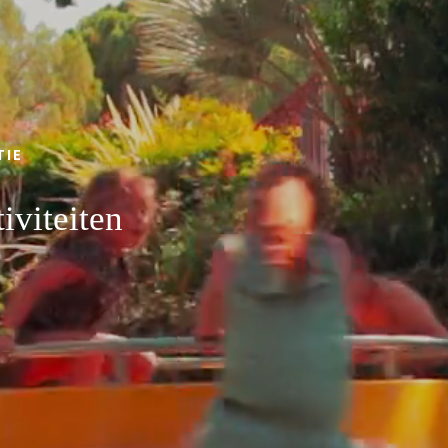
BOEK
TIE
iviteiten