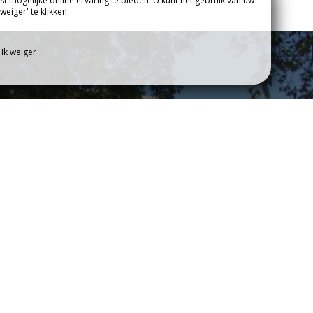
t mogelijke online ervaring te bieden. U kunt het gebruik van uw
BRUIKBARE
eiger' te klikken.
DEO
INFORMATIE
Ik weiger
astbeoordelingen