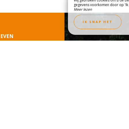
Wij gebruiken cookies om u de bes
gegevens voorkomen door op 'Ik w
Meer lezen
DEK DE REGIO
GALERIJ EN VI
IK SNAP HET
IEVEN
G
uebrune-sur-Argens tegen
ie of uw staanplaats
s of per telefoon!