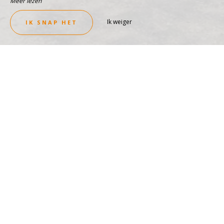
Meer lezen
Ik weiger
IK SNAP HET
RUIMTE VAN SERENITEIT
Rustige locatie
ZIE LOCATIE