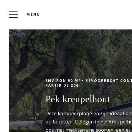
MENU
CAMPING LEI SUVES
Reserveren
ENVIRON 90 M² •
BEVOORRECHT CONT
PARTIR DE 20€
Pek kreupelhout
Kom met familie, vrienden of als koppel
tussen de authentieke Provence en de Côte
Deze kampeerplaatsen zijn ideaal om
d'Azur genieten van de bevoorrechte
op te zetten. Gelegen in het kreupelho
locatie, 4-sterrenservice, comfortabele
bos met mediterrane soorten, geniet u