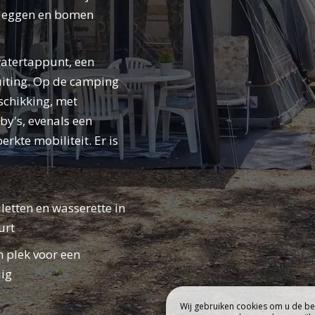
BOEK
. Heggen en bomen
PING
VERBLIJF
watertappunt, een
luiting. Op de camping
schikking, met
by's, evenals een
rkte mobiliteit. Er is
letten en wasserette in
urt
n plek voor een
uig
Wij gebruiken cookies om u de bes