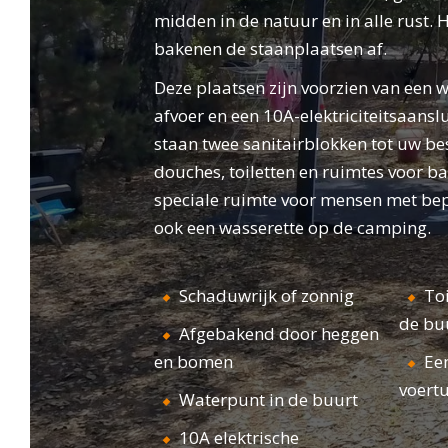
staanplaatsen en de ontspannen
midden in de natuur en in alle rust
CAM
ONTVANGST
levensstijl van Camping Leï Suves. Of u nu
bakenen de staanplaatsen af.
houdt van een ontspannend verblijf in de
Deze plaatsen zijn voorzien van een 
natuur of van sportieve en leuke
afvoer en een 10A-elektriciteitsaans
tussenstops, onze camping in
staan twee sanitairblokken tot uw be
Roquebrune-sur-Argens zal aan al uw
douches, toiletten en ruimtes voor ba
verwachtingen voldoen!
speciale ruimte voor mensen met bepe
ook een wasserette op de camping.
Schaduwrijk of zonnig
Toi
de bu
Afgebakend door heggen
en bomen
Ee
voert
Waterpunt in de buurt
10A elektrische