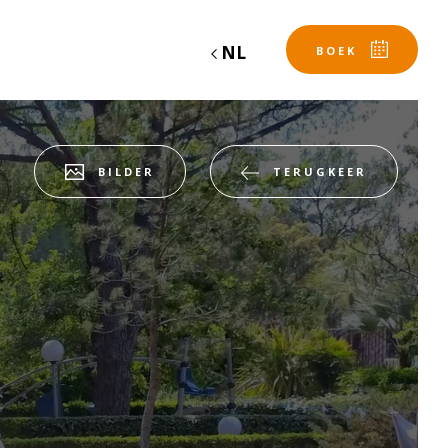
NL
BOEK
BILDER
TERUGKEER
Vertrek
Vertrek