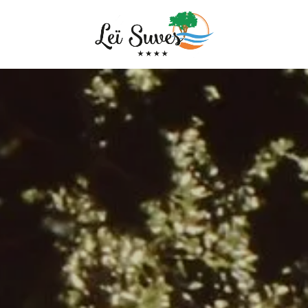
MPING
SENTATIE
ESCHIEDENIS EN
E
E DIENSTEN
GELICHT
MENING