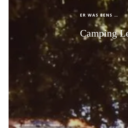
tussenstops, onze camping in
Roquebrune-sur-Argens zal aan al uw
ER WAS EENS …
verwachtingen voldoen!
Camping Le