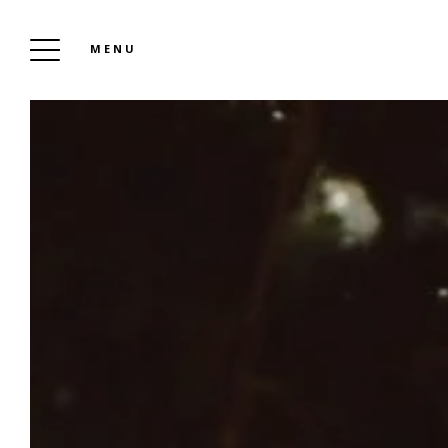
MENU
CA
PRE
G
FAMILI
ONZ
UIT
DE 