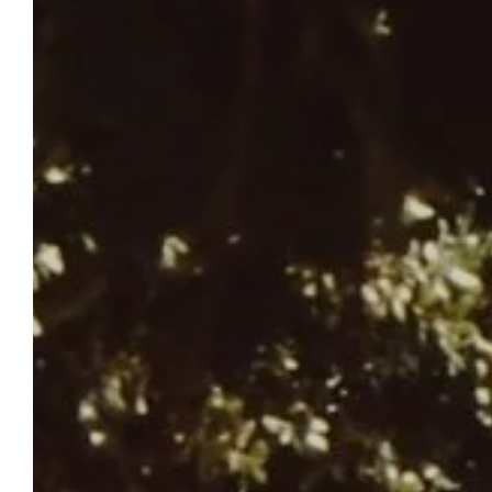
CAMPING LEI SUVES
Reserveren
Kom met familie, vrienden of als koppel
tussen de authentieke Provence en de Côte
d'Azur genieten van de bevoorrechte
locatie, 4-sterrenservice, comfortabele
staanplaatsen en de ontspannen
levensstijl van Camping Leï Suves. Of u nu
houdt van een ontspannend verblijf in de
natuur of van sportieve en leuke