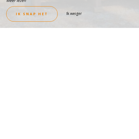
Meer lezen
Ik weiger
IK SNAP HET
RUIM EN FAMILIE
Esterel
ACCOMMODATIE BEKIJKEN