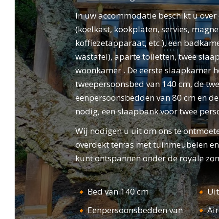
staanplaatsen en de ontspannen
In uw accommodatie beschikt u over 
CAM
ONTVANGST
levensstijl van Camping Leï Suves. Of u nu
(koelkast, kookplaten, servies, magne
houdt van een ontspannend verblijf in de
koffiezetapparaat, etc.), een badkam
natuur of van sportieve en leuke
wastafel), aparte toiletten, twee sl
tussenstops, onze camping in
woonkamer . De eerste slaapkamer h
Roquebrune-sur-Argens zal aan al uw
tweepersoonsbed van 140 cm, de tw
verwachtingen voldoen!
eenpersoonsbedden van 80 cm en de
nodig, een slaapbank voor twee pers
Wij nodigen u uit om ons te ontmoete
overdekt terras met tuinmeubelen en 
kunt ontspannen onder de royale zon
Bed van 140 cm
Ui
Eenpersoonsbedden van
Ai