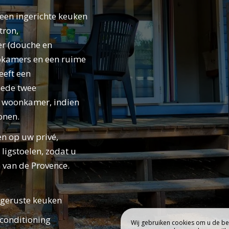
BOEK
een ingerichte keuken
PING
VERBLIJF
tron,
er (douche en
aapkamers en een ruime
eeft een
eede twee
 woonkamer, indien
onen.
n op uw privé,
ligstoelen, zodat u
 van de Provence.
tgeruste keuken
rconditioning
Wij gebruiken cookies om u de bes