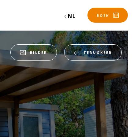
NL
BOEK
BILDER
TERUGKEER
Vertrek
Vertrek